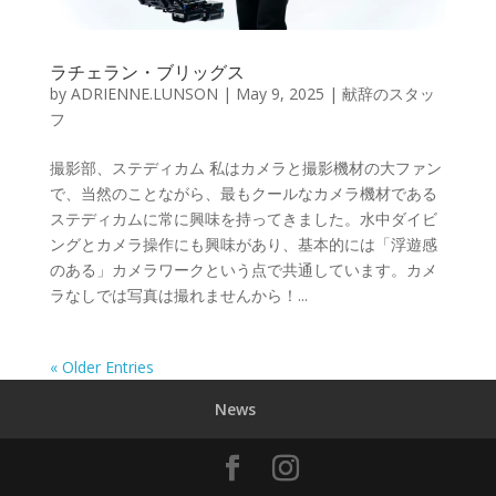
ラチェラン・ブリッグス
by
ADRIENNE.LUNSON
|
May 9, 2025
|
献辞のスタッ
フ
撮影部、ステディカム 私はカメラと撮影機材の大ファン
で、当然のことながら、最もクールなカメラ機材である
ステディカムに常に興味を持ってきました。水中ダイビ
ングとカメラ操作にも興味があり、基本的には「浮遊感
のある」カメラワークという点で共通しています。カメ
ラなしでは写真は撮れませんから！...
« Older Entries
News